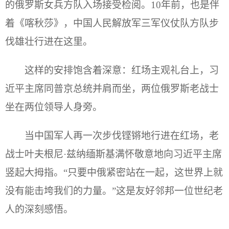
的俄罗斯女兵方队入场接受检阅。10年前，也是伴
着《喀秋莎》，中国人民解放军三军仪仗队方队步
伐雄壮行进在这里。
这样的安排饱含着深意：红场主观礼台上，习
近平主席同普京总统并肩而坐，两位俄罗斯老战士
坐在两位领导人身旁。
当中国军人再一次步伐铿锵地行进在红场，老
战士叶夫根尼·兹纳缅斯基满怀敬意地向习近平主席
竖起大拇指。“只要中俄紧密站在一起，这世界上就
没有能击垮我们的力量。”这是友好邻邦一位世纪老
人的深刻感悟。