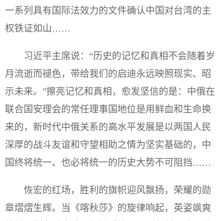
一系列具有国际法效力的文件确认中国对台湾的主
权铁证如山……
习近平主席说：“历史的记忆和真相不会随着岁
月流逝而褪色，带给我们的启迪永远映照现实、昭
示未来。”擦亮记忆和真相，愈发坚信的是：中俄在
联合国安理会的常任理事国地位是用鲜血和生命换
来的，新时代中俄关系的高水平发展是以两国人民
深厚的战斗友谊和守望相助之情为坚实基础的，中
国终将统一、也必将统一的历史大势不可阻挡……
恢宏的红场，胜利的旗帜迎风飘扬，荣耀的勋
章熠熠生辉。当《喀秋莎》的旋律响起，英姿飒爽