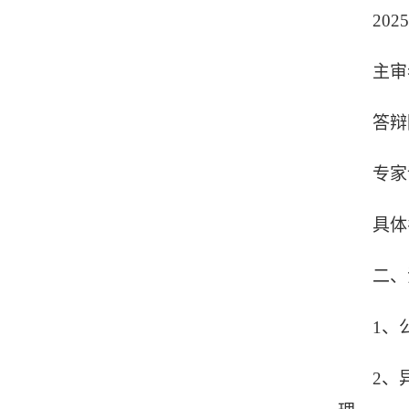
20
主审
答辩
专家
具体
二、
1、
2、